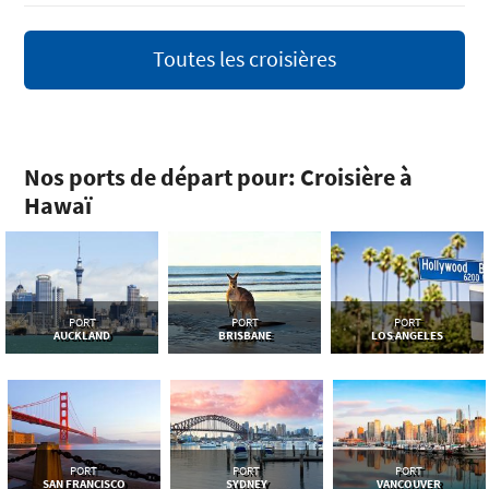
Toutes les croisières
Nos ports de départ pour: Croisière à
Hawaï
PORT
PORT
PORT
AUCKLAND
BRISBANE
LOS ANGELES
PORT
PORT
PORT
SAN FRANCISCO
SYDNEY
VANCOUVER