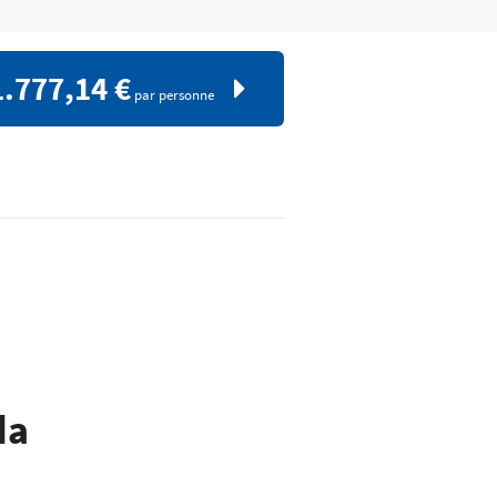
1.777,14 €
par personne
da