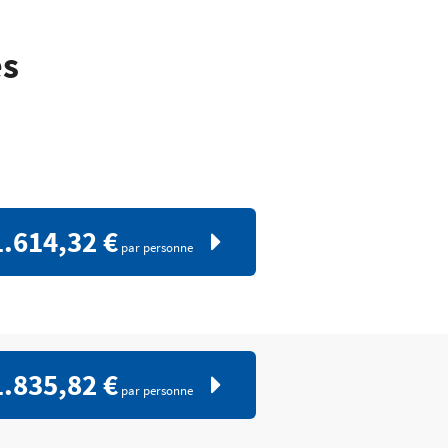
es
1.614,32 €
par personne
1.835,82 €
par personne