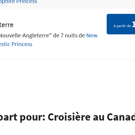
pphire Princess
terre
à partir de
Nouvelle-Angleterre" de 7 nuits de
New
stic Princess
part pour: Croisière au Cana