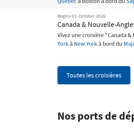
Quebec
à Boston à bord du
Sa
Begins 03. October 2026
Canada & Nouvelle-Angle
Vivez une croisière "Canada & 
York
à
New York
à bord du
Maje
Toutes les croisières
Nos ports de dé