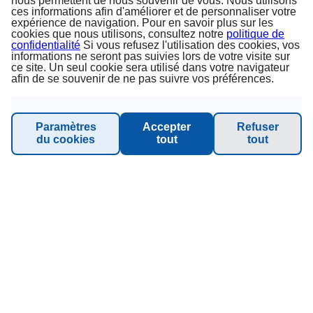
nous permettent de nous souvenir de vous. Nous utilisons
ces informations afin d'améliorer et de personnaliser votre
À PROPOS DE PRINCESS
expérience de navigation. Pour en savoir plus sur les
cookies que nous utilisons, consultez notre
politique de
confidentialité
Si vous refusez l'utilisation des cookies, vos
Sur nous
informations ne seront pas suivies lors de votre visite sur
ce site. Un seul cookie sera utilisé dans votre navigateur
afin de se souvenir de ne pas suivre vos préférences.
Conditions Générales & Conditions d‘annulation
Protection des données
Paramètres
Accepter
Refuser
du cookies
tout
tout
Mentions légales
Durabilité - Planet Princess
INFORMATION & SUPPORT
Manage Booking
Contact