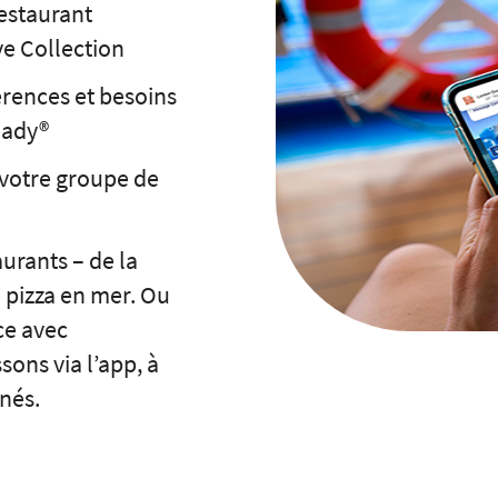
estaurant
ve Collection
érences et besoins
eady®
 votre groupe de
aurants – de la
 pizza en mer. Ou
ce avec
ns via l’app, à
nés.