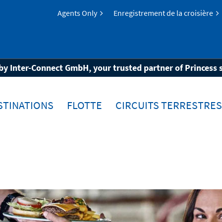
Agents Only
Enregistrement de la croisière
oire
Dine My Way
by Inter-Connect GmbH, your trusted partner of Princess 
STINATIONS
FLOTTE
CIRCUITS TERRESTRES